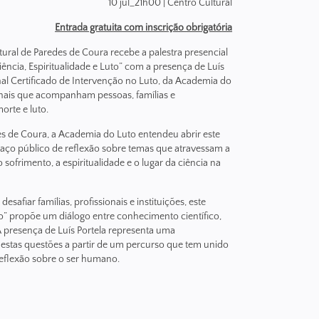
10 jul_21h00 | Centro Cultural
Entrada gratuita
com
inscri
çã
o
obrigat
ó
ria
ltural de Paredes de Coura recebe a palestra presencial
ência, Espiritualidade e Luto” com a presença de Luís
nal Certificado de Intervenção no Luto, da Academia do
onais que acompanham pessoas, famílias e
rte e luto.
s de Coura, a Academia do Luto entendeu abrir este
ço público de reflexão sobre temas que atravessam a
sofrimento, a espiritualidade e o lugar da ciência na
afiar famílias, profissionais e instituições, este
to” propõe um diálogo entre conhecimento científico,
A presença de Luís Portela representa uma
estas questões a partir de um percurso que tem unido
 reflexão sobre o ser humano.