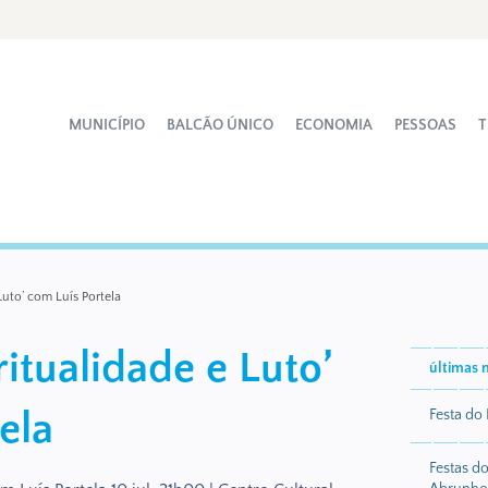
MUNICÍPIO
BALCÃO ÚNICO
ECONOMIA
PESSOAS
T
Luto’ com Luís Portela
ritualidade e Luto’
últimas n
ela
Festa do
Festas d