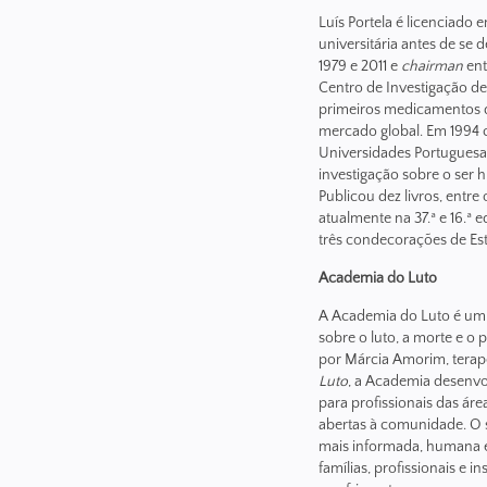
Luís Portela é licenciado 
universitária antes de se d
1979 e 2011 e
chairman
ent
Centro de Investigação d
primeiros medicamentos d
mercado global. Em 1994 c
Universidades Portuguesas
investigação sobre o ser h
Publicou dez livros, entre
atualmente na 37.ª e 16.ª 
três condecorações de Es
Academia do Luto
A Academia do Luto é um p
sobre o luto, a morte e o
por Márcia Amorim, terape
Luto
, a Academia desenvol
para profissionais das áre
abertas à comunidade. O
mais informada, humana e
famílias, profissionais e 