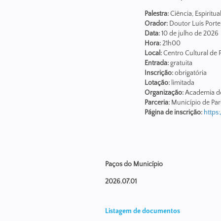
Palestra:
Ciência, Espiritua
Orador:
Doutor Luís Porte
Data:
10 de julho de 2026
Hora:
21h00
Local:
Centro Cultural de 
Entrada:
gratuita
Inscri
çã
o:
obrigatória
Lotaçã
o:
limitada
Organizaçã
o:
Academia d
Parceria:
Município de Par
Página de inscriçã
o:
https
Paços do Município
2026.07.01
Listagem de documentos