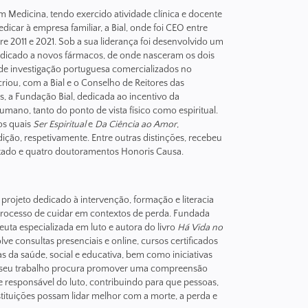
em Medicina, tendo exercido atividade clínica e docente
edicar à empresa familiar, a Bial, onde foi CEO entre
re 2011 e 2021. Sob a sua liderança foi desenvolvido um
edicado a novos fármacos, de onde nasceram os dois
e investigação portuguesa comercializados no
riou, com a Bial e o Conselho de Reitores das
, a Fundação Bial, dedicada ao incentivo da
umano, tanto do ponto de vista físico como espiritual.
 os quais
Ser Espiritual
e
Da Ci
ência ao Amor
,
edição, respetivamente. Entre outras distinções, recebeu
tado e quatro doutoramentos Honoris Causa.
rojeto dedicado à intervenção, formação e literacia
 processo de cuidar em contextos de perda. Fundada
uta especializada em luto e autora do livro
Há Vida no
ve consultas presenciais e online, cursos certificados
as da saúde, social e educativa, bem como iniciativas
 seu trabalho procura promover uma compreensão
 responsável do luto, contribuindo para que pessoas,
instituições possam lidar melhor com a morte, a perda e