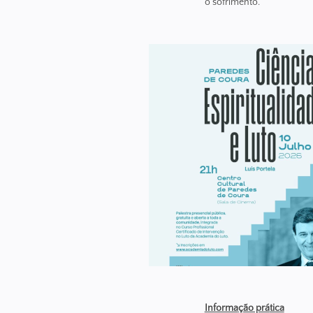
o sofrimento.
Informa
ção prá
tica