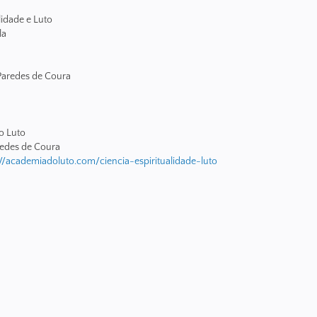
lidade e Luto
la
Paredes de Coura
o Luto
edes de Coura
://academiadoluto.com/ciencia-espiritualidade-luto