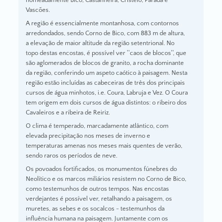
nomeadamente Bico, Castanheira, Cristelo, Parada e
Vascões.
A região é essencialmente montanhosa, com contornos
arredondados, sendo Corno de Bico, com 883 m de altura,
a elevação de maior altitude da região setentrional. No
topo destas encostas, é possível ver ''caos de blocos'', que
são aglomerados de blocos de granito, a rocha dominante
da região, conferindo um aspeto caótico à paisagem. Nesta
região estão incluídas as cabeceiras de três dos principais
cursos de água minhotos, i.e. Coura, Labruja e Vez. O Coura
tem origem em dois cursos de água distintos: o ribeiro dos
Cavaleiros e a ribeira de Reiriz.
O clima é temperado, marcadamente atlântico, com
elevada precipitação nos meses de inverno e
temperaturas amenas nos meses mais quentes de verão,
sendo raros os períodos de neve.
Os povoados fortificados, os monumentos fúnebres do
Neolítico e os marcos miliários resistem no Corno de Bico,
como testemunhos de outros tempos. Nas encostas
verdejantes é possível ver, retalhando a paisagem, os
muretes, as sebes e os socalcos - testemunhos da
influência humana na paisagem. Juntamente com os