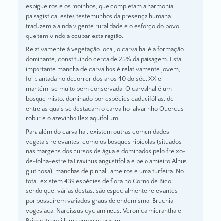
espigueiros e os moinhos, que completam a harmonia
paisagística, estes testemunhos da presença humana
traduzem a ainda vigente ruralidade e o esforço do povo
que tem vindo a ocupar esta região.
Relativamente à vegetação local, o carvalhal é a formação
dominante, constituindo cerca de 25% da paisagem. Esta
importante mancha de carvalhos é relativamente jovem,
foi plantada no decorrer dos anos 40 do séc. XX e
mantém-se muito bem conservada. O carvalhal é um
bosque misto, dominado por espécies caducifólias, de
entre as quais se destacam o carvalho-alvarinho Quercus
robur e o azevinho Ilex aquifolium.
Para além do carvalhal, existem outras comunidades
vegetais relevantes, como os bosques ripícolas (situados
nas margens dos cursos de água e dominados pelo freixo-
de-folha-estreita Fraxinus angustifolia e pelo amieiro Alnus
glutinosa), manchas de pinhal, lameiros e uma turfeira. No
total, existem 439 espécies de flora no Corno de Bico,
sendo que, várias destas, são especialmente relevantes
por possuírem variados graus de endemismo: Bruchia
vogesiaca, Narcissus cyclamineus, Veronica micrantha e
Brioerytrophillum campylocarpum.