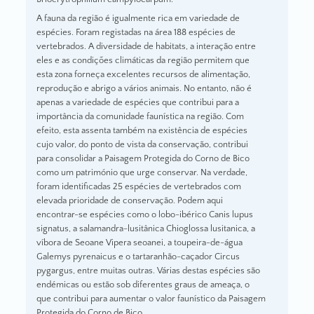
A fauna da região é igualmente rica em variedade de
espécies. Foram registadas na área 188 espécies de
vertebrados. A diversidade de habitats, a interação entre
eles e as condições climáticas da região permitem que
esta zona forneça excelentes recursos de alimentação,
reprodução e abrigo a vários animais. No entanto, não é
apenas a variedade de espécies que contribui para a
importância da comunidade faunística na região. Com
efeito, esta assenta também na existência de espécies
cujo valor, do ponto de vista da conservação, contribui
para consolidar a Paisagem Protegida do Corno de Bico
como um património que urge conservar. Na verdade,
foram identificadas 25 espécies de vertebrados com
elevada prioridade de conservação. Podem aqui
encontrar-se espécies como o lobo-ibérico Canis lupus
signatus, a salamandra-lusitânica Chioglossa lusitanica, a
víbora de Seoane Vipera seoanei, a toupeira-de-água
Galemys pyrenaicus e o tartaranhão-caçador Circus
pygargus, entre muitas outras. Várias destas espécies são
endémicas ou estão sob diferentes graus de ameaça, o
que contribui para aumentar o valor faunístico da Paisagem
Protegida do Corno de Bico.