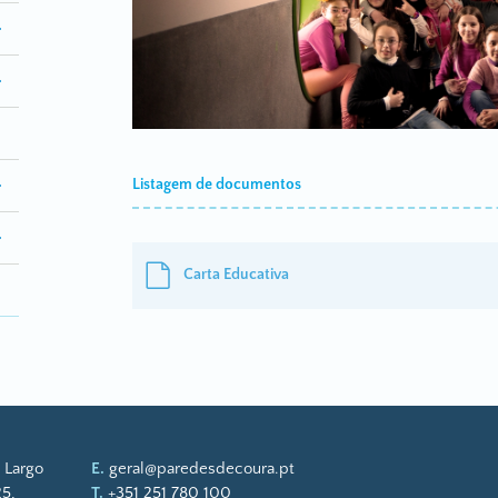
Listagem de documentos
Carta Educativa
 Largo
E.
geral@paredesdecoura.pt
5,
T.
+351 251 780 100