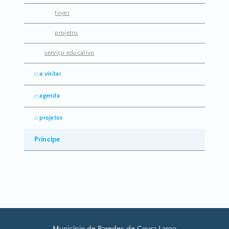
foyer
projetos
serviço educativo
a visitar
agenda
projetos
Príncipe
Município de Paredes de Coura Largo