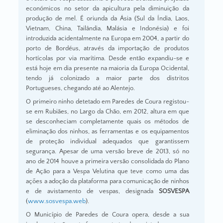
económicos no setor da apicultura pela diminuição da
produção de mel. É oriunda da Ásia (Sul da Índia, Laos,
Vietnam, China, Tailândia, Malásia e Indonésia) e foi
introduzida acidentalmente na Europa em 2004, a partir do
porto de Bordéus, através da importação de produtos
hortícolas por via marítima. Desde então expandiu-se e
está hoje em dia presente na maioria da Europa Ocidental,
tendo já colonizado a maior parte dos distritos
Portugueses, chegando até ao Alentejo.
O primeiro ninho detetado em Paredes de Coura registou-
se em Rubiães, no Largo da Chão, em 2012, altura em que
se desconheciam completamente quais os métodos de
eliminação dos ninhos, as ferramentas e os equipamentos
de proteção individual adequados que garantissem
segurança. Apesar de uma versão breve de 2013, só no
ano de 2014 houve a primeira versão consolidada do Plano
de Ação para a Vespa Velutina que teve como uma das
ações a adoção da plataforma para comunicação de ninhos
e de avistamento de vespas, designada
SOSVESPA
(
www.sosvespa.web
).
O Município de Paredes de Coura opera, desde a sua