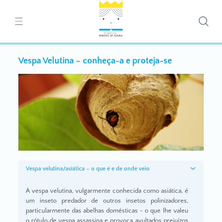
Vespa Velutina – conheça-a e proteja-se
Vespa velutina/asiática – o que é e de onde veio
A vespa velutina, vulgarmente conhecida como asiática, é
um inseto predador de outros insetos polinizadores,
particularmente das abelhas domésticas - o que lhe valeu
o rótulo de vespa assassina e provoca avultados prejuízos