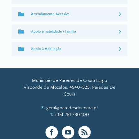
Arrendamento Acessível
Apoio à natalidade / família
Apoio à Habitação
Município de Paredes de Coura Largo
Visconde de Mozelos, 4940-525, Paredes De
Coura
E.
geral@paredesdecoura.pt
T.
+351 251 780 100