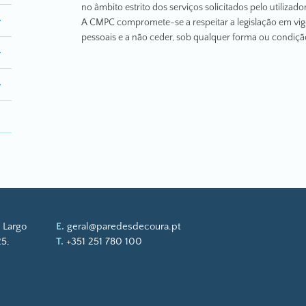
no âmbito estrito dos serviços solicitados pelo utilizador
A CMPC compromete-se a respeitar a legislação em vig
pessoais e a não ceder, sob qualquer forma ou condição
 Largo
E.
geral@paredesdecoura.pt
5,
T.
+351 251 780 100