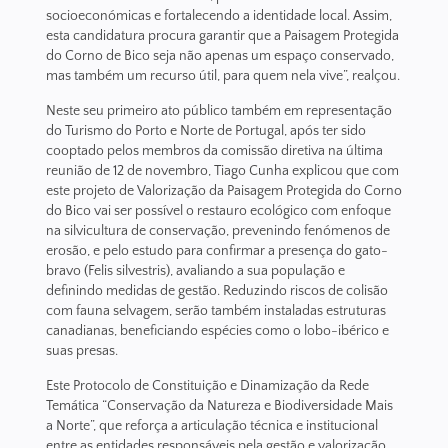
socioeconómicas e fortalecendo a identidade local. Assim,
esta candidatura procura garantir que a Paisagem Protegida
do Corno de Bico seja não apenas um espaço conservado,
mas também um recurso útil, para quem nela vive”, realçou.
Neste seu primeiro ato público também em representação
do Turismo do Porto e Norte de Portugal, após ter sido
cooptado pelos membros da comissão diretiva na última
reunião de 12 de novembro, Tiago Cunha explicou que com
este projeto de Valorização da Paisagem Protegida do Corno
do Bico vai ser possível o restauro ecológico com enfoque
na silvicultura de conservação, prevenindo fenómenos de
erosão, e pelo estudo para confirmar a presença do gato-
bravo (Felis silvestris), avaliando a sua população e
definindo medidas de gestão. Reduzindo riscos de colisão
com fauna selvagem, serão também instaladas estruturas
canadianas, beneficiando espécies como o lobo-ibérico e
suas presas.
Este Protocolo de Constituição e Dinamização da Rede
Temática “Conservação da Natureza e Biodiversidade Mais
a Norte”, que reforça a articulação técnica e institucional
entre as entidades responsáveis pela gestão e valorização