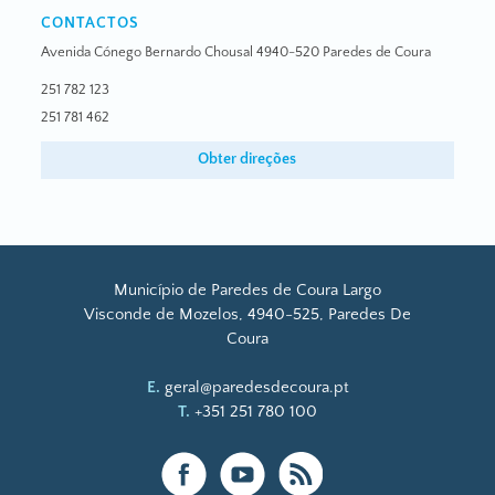
CONTACTOS
Avenida Cónego Bernardo Chousal 4940-520 Paredes de Coura
251 782 123
251 781 462
Obter direções
Município de Paredes de Coura Largo
Visconde de Mozelos, 4940-525, Paredes De
Coura
E.
geral@paredesdecoura.pt
T.
+351 251 780 100