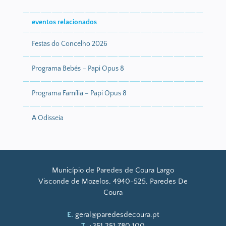
eventos relacionados
Festas do Concelho 2026
Programa Bebés – Papi Opus 8
Programa Família – Papi Opus 8
A Odisseia
Município de Paredes de Coura Largo
Visconde de Mozelos, 4940-525, Paredes De
Coura
E.
geral@paredesdecoura.pt
T.
+351 251 780 100