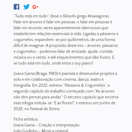
“Tudo está em tudo”, disse o filósofo grego Anaxágoras.
Falar em árvores é falar em pessoas, e falar em pessoas é
falar em árvores: seres aparentemente silenciosos que
estabelecem relações essenciais à vida. Ligadas a pássaros e
cogumelos, expandem-se por quilómetros, de uma forma
difícil de imaginar. A propósito deste trio - árvores, pássaros
e cogumelos - podemos falar de amizade, ajuda, comida,
música ou o vento, e até esquecimentos que dão frutos. E,
se tudo está em tudo, onde entra o toy piano?
Joana Gama (Braga, 1983) é pianista e desenvolve projetos a
solo e em colaboração com cinema, dança, teatro e
fotografia. Em 2022, estreou “Pássaros & Cogumelos”, o
segundo capítulo do trabalho começado com “As árvores
não têm pernas para andar”. O terceiro capítulo que encerra
esta trilogia intitula-se “E as flores?” e estreou em Junho de
2025, no Festival de Sintra.
Ficha artística:
Joana Gama - Criação e interpretação
João Godinho - Música original