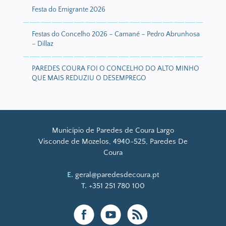
Festa do Emigrante 2026
Festas do Concelho 2026 – Camané – Pedro Abrunhosa
– Dillaz
PAREDES COURA FOI O CONCELHO DO ALTO MINHO
QUE MAIS REDUZIU O DESEMPREGO
Município de Paredes de Coura Largo
Visconde de Mozelos, 4940-525, Paredes De
Coura
E.
geral@paredesdecoura.pt
T.
+351 251 780 100