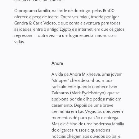
Rocha Pereira, ‘Meu amor’.
O programa família, na tarde de domingo, pelas 15h00,
oferece a peça de teatro ‘Outra vez miau’, trazida por Igor
Gandra & Carla Veloso, e que conta a aventura para todas
as idades, entre o antigo Egipto e a internet, em que os gatos
regressam – outra vez - a um lugar especial nas nossas
vidas.
Anora
A vida de Anora Mikheeva, uma jovem
"stripper" cheia de sonhos, muda
radicalmente quando conhece Ivan
Zakharov (Mark Eydelshteyn), que se
apaixona por ela e lhe pede a mão em
casamento. Depois de uma breve
cerimónia em Las Vegas, os dois vivem
momentos de pura paixão e entrega.
Mas ele é filho de uma poderosa família
de oligarcas russos e quando as
notícias chegam aos ouvidos do pai e