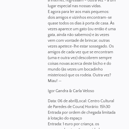
a internet, regressam – outra vez - a um
lugar especial nas nossas vidas.
E agora para ler aos mais pequenos:
dois amigos e vizinhos encontram-se
quase todos os dias à porta de casa. Às
vezes aparece um gato (ou então é uma
gata, ainda não sabemos) e às vezes
vem com vontade de brincar, outras
vezes apetece-lhe estar sossegado. Os
amigos de cada vez que se encontram
(uma e outra vez) descobrem sempre
coisas novas acerca deste bicho e do
mundo (às vezes um bocadinho
misterioso) que os rodeia. Outra vez?
Miau! —
Igor Gandra & Carla Veloso
Data: 06 de abril|Local: Centro Cultural
de Paredes de Coura| Horário: 15h30
Entrada por ordem de chegada limitada
à lotação do espaço
Entrada: 1 euro por criança, os