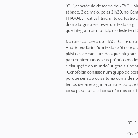
“C…”, espetáculo de teatro do +TAC – M
sábado, 3 de maio, pelas 21h30, no Cen
FITAVALE, Festival Itinerante de Teatr
dramaturgos a escrever um texto origi
que integram os municípios deste territó
No caso concreto do +TAC, “C…” é uma cr
André Teodósio, “um texto caótico e pr
plásticas de cada um dos que integram 
para confrontar os seus próprios medos
e disrupção do mundo”, sugere a sinop
“Cenofobia consiste num grupo de pess
porque senão a coisa toma conta de nó
temos de fazer alguma coisa, é porque 
coisa para que a tal coisa não nos coisi
“C…”
Criaçã