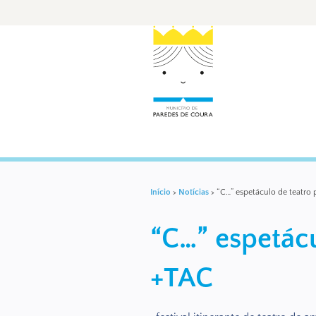
Início
>
Notícias
>
“C…” espetáculo de teatro 
“C…” espetácu
+TAC