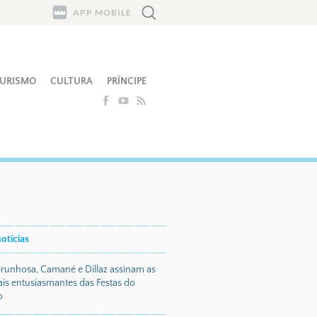
APP MOBILE
URISMO
CULTURA
PRÍNCIPE
otícias
runhosa, Camané e Dillaz assinam as
ais entusiasmantes das Festas do
o