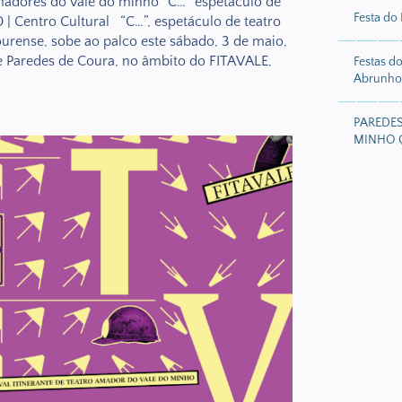
amadores do vale do minho “C…” espetáculo de
Festa do
| Centro Cultural “C…”, espetáculo de teatro
rense, sobe ao palco este sábado, 3 de maio,
de Paredes de Coura, no âmbito do FITAVALE,
Festas d
Abrunhos
PAREDE
MINHO 