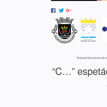
festival itinerante d
“C…” espetác