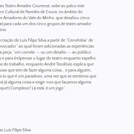
ais Teatro Amador Courense, sobe ao palco este
tro Cultural de Paredes de Coura, no âmbito do
o de Amadores do Vale do Minho, que desafiou cinco
nal para cada um dos cinco grupos de teatro amador
rio.
iação de Luís Filipe Silva a partir de “Cenofobia” de
ovocador” ao qual foram adicionadas as experiências
a peça: “um convite -- ou um desafio -- ao público
 e para (re)pensar o lugar do teatro enquanto espelho
se do trabalho, enquanto André Teodósio explica que
oas que tem de fazer alguma coisa… e para alguém,
s (o que é um paradoxo, uma vez que se sentimos que
há já alguma coisa a exigir-nos que façamos alguma
fique!) Complexo? Lá está, é um jogo”.
o Luís Filipe Silva