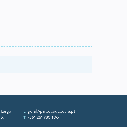
 Largo
E.
geral@paredesdecoura.pt
5,
T.
+351 251 780 100