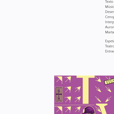
Texto
Músic
Desen
Cenog
Inter
Auror
Marta
Espet
Teatr
Entrad