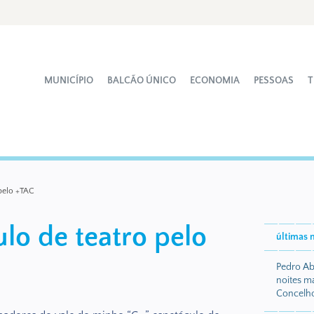
MUNICÍPIO
BALCÃO ÚNICO
ECONOMIA
PESSOAS
T
pelo +TAC
lo de teatro pelo
últimas n
Pedro Ab
noites m
Concelh