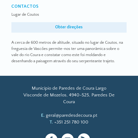
CONTACTOS
Lugar de Coutos
Obter direções
A cerca de 600 metros de altitude, situado no lugar de Coutos, na
freguesia de Vascões permite-nos ter uma panorâmica sobre o
vale do rio Coura e constatar como este foi moldando e
desenhando a paisagem através do seu serpenteante trajeto.
Município de Paredes de Coura Largo
Visconde de Mozelos, 4940-525, Paredes De
Coura
E.
geral@paredesdecoura.pt
T.
+351 251 780 100