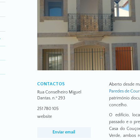
CONTACTOS
Aberto desde m
Paredes de Cour
Rua Conselheiro Miguel
Dantas, n.º 293
património docu
concelho.
251 780 105
O edifício, lo
website
passado e o pres
Casa do Couçoe
Enviar email
Verde, ambos r