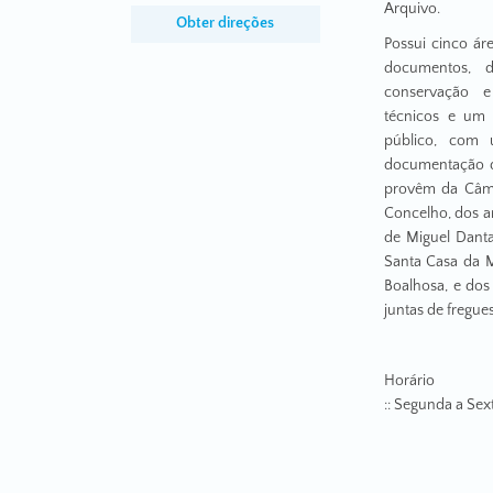
Arquivo.
Obter direções
Possui cinco ár
documentos, 
conservação 
técnicos e um 
público, com 
documentação d
provêm da Câma
Concelho, dos a
de Miguel Dant
Santa Casa da M
Boalhosa, e dos
juntas de fregue
Horário
:: Segunda a Sext